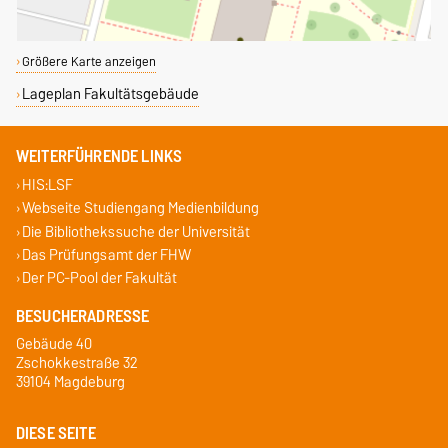
Größere Karte anzeigen
Lageplan Fakultätsgebäude
WEITERFÜHRENDE LINKS
HIS:LSF
Webseite Studiengang Medienbildung
Die Bibliothekssuche der Universität
Das Prüfungsamt der FHW
Der PC-Pool der Fakultät
BESUCHERADRESSE
Gebäude 40
Zschokkestraße 32
39104 Magdeburg
DIESE SEITE