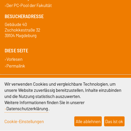
Der PC-Pool der Fakultät
BESUCHERADRESSE
Gebäude 40
Zschokkestraße 32
39104 Magdeburg
DIESE SEITE
Vorlesen
Permalink
Impressum
Wir verwenden Cookies und vergleichbare Technologien, um
unsere Website zuverlässig bereitzustellen, Inhalte einzubinden
Datenschutz
und die Nutzung statistisch auszuwerten.
Weitere Informationen finden Sie in unserer
Barrierefreiheit
Datenschutzerklärung
.
Cookie-Einstellungen
Cookie-Einstellungen
Alle ablehnen
Das ist ok
Sitemap