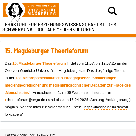
LEHRSTUHL FÜR ERZIEHUNGSWISSENSCHAFT
MIT DEM
SCHWERPUNKT DIGITALE MEDIENKULTUREN
15. Magdeburger Theorieforum
Das
15. Magdeburger Theorieforum
findet vom 11.07. bis 12.07.25 an der
Otto-von-Guericke-Universität in Magdeburg statt. Das diesjährige Thema
lautet:
Die Anthropomedialität des Pädagogischen. Sondierungen
medientheoretischer und medienphilosophischer Debatten zur Frage des
‚Menschseins'
. Einreichungen (ca. 500 Wörter zzgl. Literatur an
theorieforum@ovgu.de
) sind bis zum 15.04.2025 (Achtung: Verlängerung!)
möglich. Nähere Infos zur Veranstaltung unter:
https://theorieforum.de/call-
for-papers/
Letzte Änderung: 03.04.2025