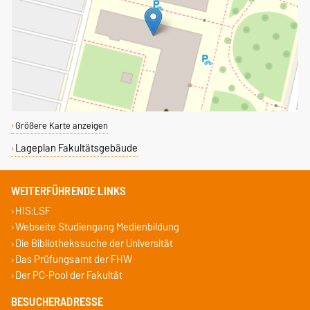
Größere Karte anzeigen
Lageplan Fakultätsgebäude
WEITERFÜHRENDE LINKS
HIS:LSF
Webseite Studiengang Medienbildung
Die Bibliothekssuche der Universität
Das Prüfungsamt der FHW
Der PC-Pool der Fakultät
BESUCHERADRESSE