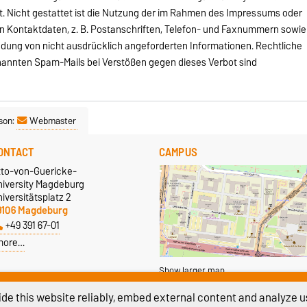
. Nicht gestattet ist die Nutzung der im Rahmen des Impressums oder
en Kontaktdaten, z. B. Postanschriften, Telefon- und Faxnummern sowie
ndung von nicht ausdrücklich angeforderten Informationen. Rechtliche
nannten Spam-Mails bei Verstößen gegen dieses Verbot sind
son:
Webmaster
ONTACT
CAMPUS
tto-von-Guericke-
niversity Magdeburg
iversitätsplatz 2
9106 Magdeburg
+49 391 67-01
more…
Show larger map
de this website reliably, embed external content and analyze us