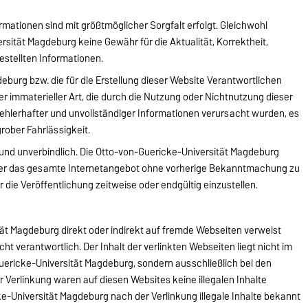
rmationen sind mit größtmöglicher Sorgfalt erfolgt. Gleichwohl
sität Magdeburg keine Gewähr für die Aktualität, Korrektheit,
gestellten Informationen.
eburg bzw. die für die Erstellung dieser Website Verantwortlichen
er immaterieller Art, die durch die Nutzung oder Nichtnutzung dieser
ehlerhafter und unvollständiger Informationen verursacht wurden, es
grober Fahrlässigkeit.
d und unverbindlich. Die Otto-von-Guericke-Universität Magdeburg
n oder das gesamte Internetangebot ohne vorherige Bekanntmachung zu
 die Veröffentlichung zeitweise oder endgültig einzustellen.
ät Magdeburg direkt oder indirekt auf fremde Webseiten verweist
nicht verantwortlich. Der Inhalt der verlinkten Webseiten liegt nicht im
ericke-Universität Magdeburg, sondern ausschließlich bei den
r Verlinkung waren auf diesen Websites keine illegalen Inhalte
ke-Universität Magdeburg nach der Verlinkung illegale Inhalte bekannt