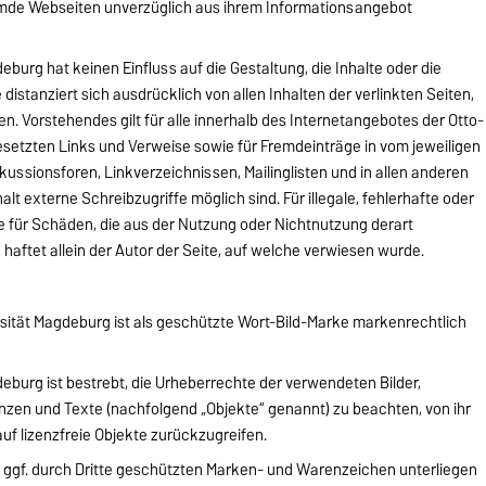
remde Webseiten unverzüglich aus ihrem Informationsangebot
burg hat keinen Einfluss auf die Gestaltung, die Inhalte oder die
 distanziert sich ausdrücklich von allen Inhalten der verlinkten Seiten,
n. Vorstehendes gilt für alle innerhalb des Internetangebotes der Otto-
setzten Links und Verweise sowie für Fremdeinträge in vom jeweiligen
ussionsforen, Linkverzeichnissen, Mailinglisten und in allen anderen
t externe Schreibzugriffe möglich sind. Für illegale, fehlerhafte oder
e für Schäden, die aus der Nutzung oder Nichtnutzung derart
haftet allein der Autor der Seite, auf welche verwiesen wurde.
sität Magdeburg ist als geschützte Wort-Bild-Marke markenrechtlich
eburg ist bestrebt, die Urheberrechte der verwendeten Bilder,
en und Texte (nachfolgend „Objekte“ genannt) zu beachten, von ihr
auf lizenzfreie Objekte zurückzugreifen.
 ggf. durch Dritte geschützten Marken- und Warenzeichen unterliegen