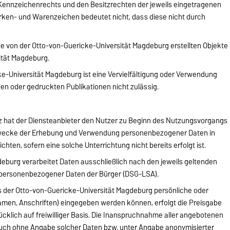
Kennzeichenrechts und den Besitzrechten der jeweils eingetragenen
rken- und Warenzeichen bedeutet nicht, dass diese nicht durch
ite von der Otto-von-Guericke-Universität Magdeburg erstellten Objekte
sität Magdeburg.
-Universität Magdeburg ist eine Vervielfältigung oder Verwendung
hen oder gedruckten Publikationen nicht zulässig.
tz hat der Diensteanbieter den Nutzer zu Beginn des Nutzungsvorgangs
Zwecke der Erhebung und Verwendung personenbezogener Daten in
chten, sofern eine solche Unterrichtung nicht bereits erfolgt ist.
eburg verarbeitet Daten ausschließlich nach den jeweils geltenden
 personenbezogener Daten der Bürger (DSG-LSA).
s der Otto-von-Guericke-Universität Magdeburg persönliche oder
amen, Anschriften) eingegeben werden können, erfolgt die Preisgabe
cklich auf freiwilliger Basis. Die Inanspruchnahme aller angebotenen
 auch ohne Angabe solcher Daten bzw. unter Angabe anonymisierter