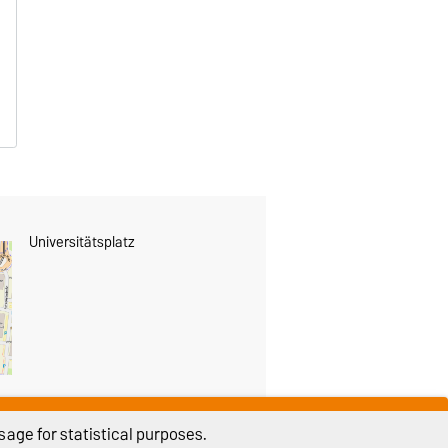
Universitätsplatz
age for statistical purposes.
THIS PAGE